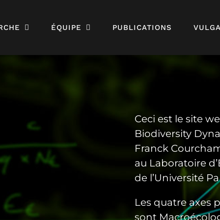
RCHE
ÉQUIPE
PUBLICATIONS
VULGA
Ceci est le site 
Biodiversity Dyn
Franck Courcha
au Laboratoire d
de l’Université Pa
Les quatre axes 
sont Macroécolo