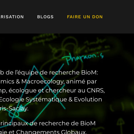
RISATION
BLOGS
FAIRE UN DON
web de l’équipe de recherche BioM:
amics & Macroecology, animé par
mp
, écologue et chercheur au CNRS,
’Ecologie Systématique & Evolution
ris-Saclay.
principaux de recherche de BioM
gie et Changements Globaux,